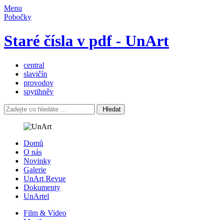
Menu
Pobočky
Staré čísla v pdf - UnArt
central
slavičín
provodov
spytihněv
Hledat
Domů
O nás
Novinky
Galerie
UnArt Revue
Dokumenty
UnArtel
Film & Video