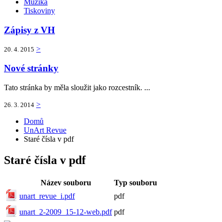
Muzika
Tiskoviny
Zápisy z VH
>
20. 4. 2015
Nové stránky
Tato stránka by měla sloužit jako rozcestník. ...
>
26. 3. 2014
Domů
UnArt Revue
Staré čísla v pdf
Staré čísla v pdf
Název souboru
Typ souboru
unart_revue_i.pdf
pdf
unart_2-2009_15-12-web.pdf
pdf