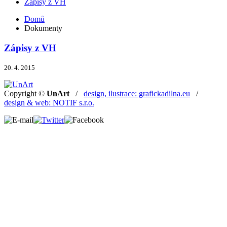
Zápisy z VH
Domů
Dokumenty
Zápisy z VH
20. 4. 2015
Copyright ©
UnArt
/
design, ilustrace: grafickadilna.eu
/
design & web: NOTIF s.r.o.