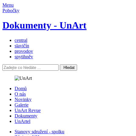
Menu
Pobočky
Dokumenty - UnArt
central
slavičín
provodov
spytihněv
Hledat
Domů
O nás
Novinky
Galerie
UnArt Revue
Dokumenty
UnArtel
Stanovy sdružení - spolku