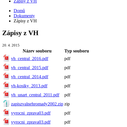
Zápisy z VH
Domů
Dokumenty
Zápisy z VH
Zápisy z VH
20. 4. 2015
Název souboru
Typ souboru
vh_central_2016.pdf
pdf
vh_central_2015.pdf
pdf
vh_central_2014.pdf
pdf
vh-kosiky_2013.pdf
pdf
vh_unart_central_2011.pdf
pdf
zapiszvalnehromady2002.zip
zip
vyrocni_zprava03.pdf
pdf
vyrocni_zprava03.pdf
pdf