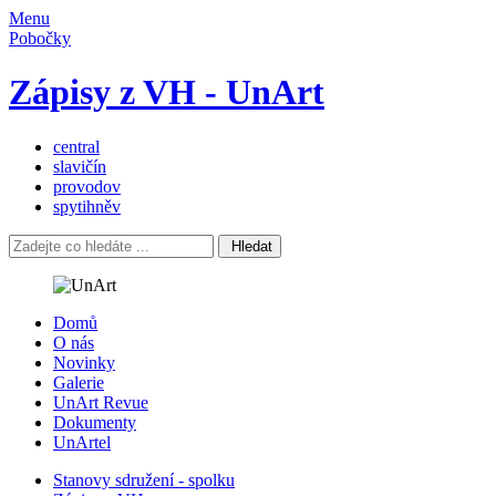
Menu
Pobočky
Zápisy z VH - UnArt
central
slavičín
provodov
spytihněv
Hledat
Domů
O nás
Novinky
Galerie
UnArt Revue
Dokumenty
UnArtel
Stanovy sdružení - spolku